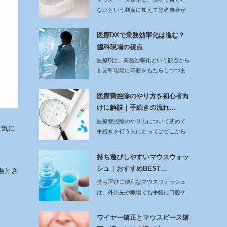
ないという利点に加えて患者自身が
自由に着脱できる…
医療DXで業務効率化は進む？
歯科現場の視点
医療Dは、業務効率化という観点から
も歯科現場に革新をもたらしつつあ
ります。従…
医療費控除のやり方を初心者向
けに解説｜手続きの流れ…
医療費控除のやり方について初めて
に気に
手続きを行う人にとってはどこから
始めればよいか戸…
持ち運びしやすいマウスウォッ
シュ｜おすすめBEST…
場とさ
持ち運びに便利なマウスウォッシュ
は、外出先や職場でも手軽に口腔ケ
アを行える点が魅…
ワイヤー矯正とマウスピース矯