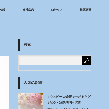
知識
歯科疾患
口腔ケア
矯正審美
検索
人気の記事
マウスピース矯正をサボるとど
うなる？治療期間への影…
マウスピース矯正は、透明で目立た