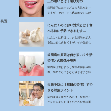
正の違いとは｜選び方の…
歯列矯正にはさまざまな方法があり
ますが、その中でも代表的なものが
ワイヤー矯正とマ…
の装置
にんにくのにおい対策とは｜食
べる前に予防できるおす…
にんにくは料理にコクと風味を加え
る魅力的な食材ですが、その強烈な
においは人との会…
歯周病の原因は何が多い？生活
習慣との関係を整理
歯周病は進行すると歯茎の腫れや出
血、歯のぐらつきなどさまざまな症
状を引き起こす口…
虫歯予防に【毎日の習慣】でで
きる対策ポイント
歯の健康を保つためには、特別なこ
とをするよりも日々の小さな積み重
ねが大切です。…