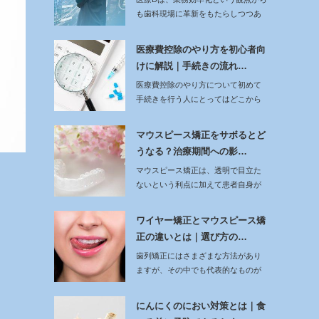
も歯科現場に革新をもたらしつつあ
ります。従…
医療費控除のやり方を初心者向
けに解説｜手続きの流れ…
医療費控除のやり方について初めて
手続きを行う人にとってはどこから
始めればよいか戸…
マウスピース矯正をサボるとど
うなる？治療期間への影…
マウスピース矯正は、透明で目立た
ないという利点に加えて患者自身が
自由に着脱できる…
ワイヤー矯正とマウスピース矯
正の違いとは｜選び方の…
歯列矯正にはさまざまな方法があり
ますが、その中でも代表的なものが
ワイヤー矯正とマ…
にんにくのにおい対策とは｜食