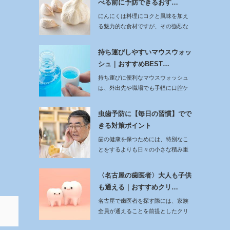
べる前に予防できるおす…
にんにくは料理にコクと風味を加え
る魅力的な食材ですが、その強烈な
においは人との会…
持ち運びしやすいマウスウォッ
シュ｜おすすめBEST…
持ち運びに便利なマウスウォッシュ
は、外出先や職場でも手軽に口腔ケ
アを行える点が魅…
虫歯予防に【毎日の習慣】でで
きる対策ポイント
歯の健康を保つためには、特別なこ
とをするよりも日々の小さな積み重
ねが大切です。…
〈名古屋の歯医者〉大人も子供
も通える｜おすすめクリ…
名古屋で歯医者を探す際には、家族
全員が通えることを前提としたクリ
ニック選びがポイ…