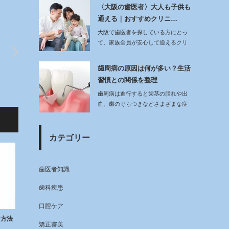
〈大阪の歯医者〉大人も子供も
通える｜おすすめクリニ…
大阪で歯医者を探している方にとっ
て、家族全員が安心して通えるクリ
ニックを見つける…
歯周病の原因は何が多い？生活
習慣との関係を整理
歯周病は進行すると歯茎の腫れや出
血、歯のぐらつきなどさまざまな症
状を引き起こす口…
カテゴリー
歯医者知識
歯科疾患
口腔ケア
ぐ方法
矯正審美