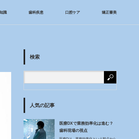
知識
歯科疾患
口腔ケア
矯正審美
検索
人気の記事
医療DXで業務効率化は進む？
歯科現場の視点
医療Dは、業務効率化という観点から